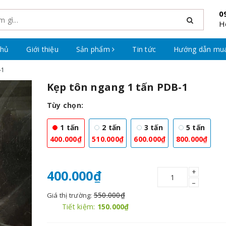
0
H
chủ
Giới thiệu
Sản phẩm
Tin tức
Hướng dẫn mu
-1
Kẹp tôn ngang 1 tấn PDB-1
Tùy chọn:
1 tấn
2 tấn
3 tấn
5 tấn
400.000₫
510.000₫
600.000₫
800.000₫
+
400.000₫
–
550.000₫
Giá thị trường:
Tiết kiệm:
150.000₫