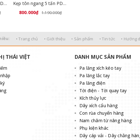
Kẹp tôn ngang 3 tấn PDB-3
Kẹp tôn ngang 5 tấn PDB-5
800.000₫
₫
1.190.000₫
hiều:
• Trang chủ
• Giới thiệu
• Sản phẩm
• Tin tức
• Hướng 
HỊ THÁI VIỆT
DANH MỤC SẢN PHẨM
kiếm
Pa lăng xích kéo tay
 nhập
Pa lăng lắc tay
ký
Pa lăng điện
àng
Tời điện - Tời quay tay
Kích thủy lực
Dây xích cẩu hàng
Con rùa chuyển hàng
Nam châm từ nâng hàng
Phụ kiện khác
Dây cáp vải - Dây chằng hàn