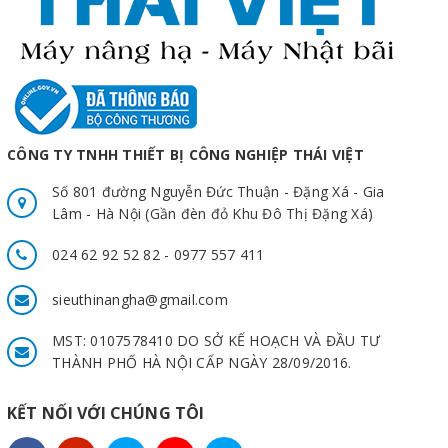
CÔNG TY TNHH THIẾT BỊ CÔNG NGHIỆP THÁI VIỆT
Số 801 đường Nguyễn Đức Thuận - Đặng Xá - Gia
Lâm - Hà Nội (Gần đèn đỏ Khu Đô Thị Đặng Xá)
024 62 92 52 82 - 0977 557 411
sieuthinangha@gmail.com
MST: 0107578410 DO SỞ KẾ HOẠCH VÀ ĐẦU TƯ
THÀNH PHỐ HÀ NỘI CẤP NGÀY 28/09/2016.
KẾT NỐI VỚI CHÚNG TÔI