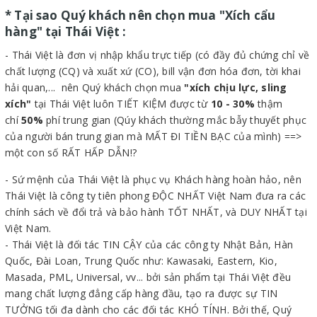
* Tại sao Quý khách nên chọn mua "Xích cẩu
hàng" tại Thái Việt :
- Thái Việt là đơn vị nhập khẩu trực tiếp (có đầy đủ chứng chỉ về
chất lượng (CQ) và xuất xứ (CO), bill vận đơn hóa đơn, tời khai
hải quan,... nên Quý khách chọn mua
"xích chịu lực, sling
xích"
tại Thái Việt luôn TIẾT KIỆM được từ
10 - 30%
thậm
chí
50%
phí trung gian (Qúy khách thường mắc bẫy thuyết phục
của người bán trung gian mà MẤT ĐI TIỀN BẠC của mình) ==>
một con số RẤT HẤP DẪN!?
- Sứ mệnh của Thái Việt là phục vụ Khách hàng hoàn hảo, nên
Thái Việt là công ty tiên phong ĐỘC NHẤT Việt Nam đưa ra các
chính sách về đổi trả và bảo hành TỐT NHẤT, và DUY NHẤT tại
Việt Nam.
- Thái Việt là đối tác
TIN CẬY của các công ty Nhật Bản, Hàn
Quốc, Đài Loan, Trung Quốc như: Kawasaki, Eastern, Kio,
Masada, PML, Universal, vv... bởi sản phẩm tại Thái Việt đều
mang chất lượng đẳng cấp hàng đầu, tạo ra được sự TIN
TƯỞNG tối đa dành cho các đối tác KHÓ TÍNH. Bởi thế, Quý