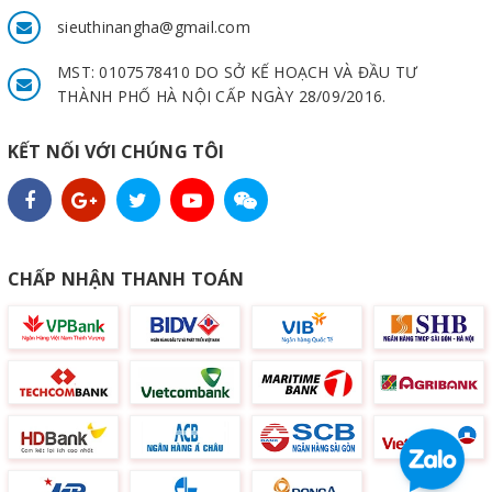
sieuthinangha@gmail.com
MST: 0107578410 DO SỞ KẾ HOẠCH VÀ ĐẦU TƯ
THÀNH PHỐ HÀ NỘI CẤP NGÀY 28/09/2016.
KẾT NỐI VỚI CHÚNG TÔI
CHẤP NHẬN THANH TOÁN