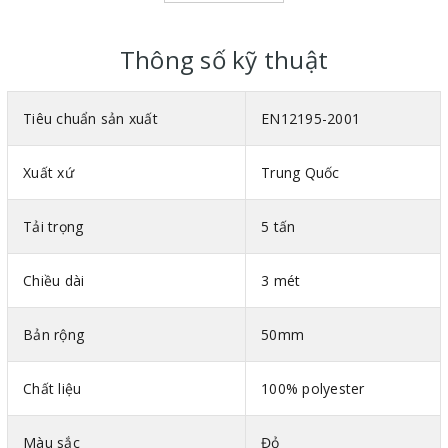
Thông số kỹ thuật
Tiêu chuẩn sản xuất
EN12195-2001
Xuất xứ
Trung Quốc
Tải trọng
5 tấn
Chiều dài
3 mét
Video hướng dẫn sử dụng tăng đơ vải chằng hàng
Giới thiệu chi tiết dây tăng đơ vải chằng hàng 5 tấn dài
Bản rộng
50mm
3 mét
Chất liệu sợi : 100% polyester có độ bền và chịu mài mòn cực
Chất liệu
100% polyester
cao.
Sản xuất theo tiêu chuẩn quốc tế EN12195-2001.
Màu sắc
Đỏ