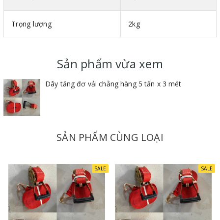
Dây tăng đơ vải chằng hàng 5 tấn dài 3 mét
có khả năng
chịu tải 3 tấn và chiều dài chằng hàng là 3 mét. Tuy nhiên chiều
Trọng lượng
2kg
dài dây có thể đặt theo yêu cầu.
Tăng đơ và móc sản xuất bằng thép không gỉ chất lượng cao,
rất bền chắc trong quá trình sử dụng.
Sản phẩm vừa xem
Trọng lượng nhẹ, nhỏ gọn giúp dễ dàng thao tác trong quá trình
Dây tăng đơ vải chằng hàng 5 tấn x 3 mét
sử dụng.
SẢN PHẨM CÙNG LOẠI
SALE
SALE