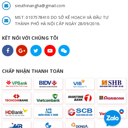
sieuthinangha@gmail.com
MST: 0107578410 DO SỞ KẾ HOẠCH VÀ ĐẦU TƯ
THÀNH PHỐ HÀ NỘI CẤP NGÀY 28/09/2016.
KẾT NỐI VỚI CHÚNG TÔI
CHẤP NHẬN THANH TOÁN