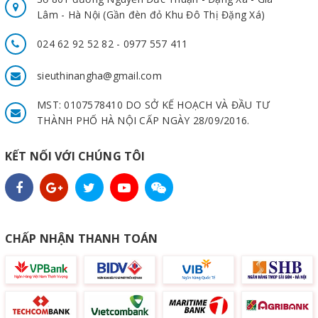
Lâm - Hà Nội (Gần đèn đỏ Khu Đô Thị Đặng Xá)
024 62 92 52 82 - 0977 557 411
sieuthinangha@gmail.com
MST: 0107578410 DO SỞ KẾ HOẠCH VÀ ĐẦU TƯ
THÀNH PHỐ HÀ NỘI CẤP NGÀY 28/09/2016.
KẾT NỐI VỚI CHÚNG TÔI
CHẤP NHẬN THANH TOÁN