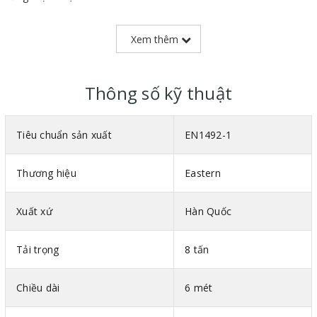
Trọng lượng nhẹ giúp dễ thao tác, di chuyển trên công trường.
Xem thêm
Có độ nhám trên bề mặt giúp chống trơn, trượt cực tốt.
Thông số kỹ thuật
Tiêu chuẩn sản xuất
EN1492-1
Thương hiệu
Eastern
Xuất xứ
Hàn Quốc
Tải trọng
8 tấn
Chiều dài
6 mét
Hình ảnh cáp vải bản dẹt 2 đầu mắt Eastern Hàn Quốc