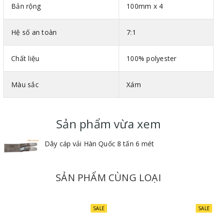
Bản rộng
100mm x 4
Thông số kỹ thuật cáp vải bản dẹt 2 đầu mắt Hàn Quốc
Mã màu theo tiêu chuẩn DIN-EN 1492-1
Hệ số an toàn
7:1
Bản rộng : Mỗi 25mm ứng với tải trọng 1 tấn
Vật liệu : 100% polyester
Chất liệu
100% polyester
Hệ số an toàn : 7:1
Màu sắc
Xám
Sản phẩm vừa xem
Dây cáp vải Hàn Quốc 8 tấn 6 mét
SẢN PHẨM CÙNG LOẠI
SALE
SALE