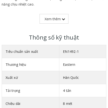
năng chịu nhiệt cao.
Trọng lượng nhẹ giúp dễ thao tác, di chuyển trên công trường.
Xem thêm
Có độ nhám trên bề mặt giúp chống trơn, trượt cực tốt.
Thông số kỹ thuật
Tiêu chuẩn sản xuất
EN1492-1
Thương hiệu
Eastern
Xuất xứ
Hàn Quốc
Tải trọng
4 tấn
Chiều dài
8 mét