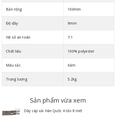
Hình ảnh cáp vải bản dẹt 2 đầu mắt Eastern Hàn Quốc
Bản rộng
100mm
Thông số kỹ thuật cáp vải bản dẹt 2 đầu mắt Hàn Quốc
Mã màu theo tiêu chuẩn DIN-EN 1492-1
Độ dầy
9mm
Bản rộng : Mỗi 25mm ứng với tải trọng 1 tấn
Vật liệu : 100% polyester
Hệ số an toàn
7:1
Hệ số an toàn : 7:1
Chất liệu
100% polyester
Màu sắc
Xám
Trọng lượng
5.2kg
Sản phẩm vừa xem
Dây cáp vải Hàn Quốc 4 tấn 8 mét