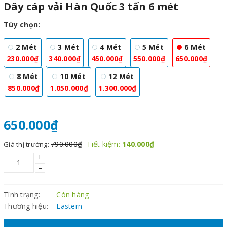
Dây cáp vải Hàn Quốc 3 tấn 6 mét
Tùy chọn:
2 Mét
3 Mét
4 Mét
5 Mét
6 Mét
230.000₫
340.000₫
450.000₫
550.000₫
650.000₫
8 Mét
10 Mét
12 Mét
850.000₫
1.050.000₫
1.300.000₫
650.000₫
790.000₫
Tiết kiệm:
140.000₫
Giá thị trường:
+
–
Tình trạng:
Còn hàng
Thương hiệu:
Eastern