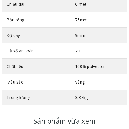
Chiều dài
6 mét
Hình ảnh cáp vải bản dẹt 2 đầu mắt Eastern Hàn Quốc
Bản rộng
75mm
Thông số kỹ thuật cáp vải bản dẹt 2 đầu mắt Hàn Quốc
Mã màu theo tiêu chuẩn DIN-EN 1492-1
Độ dầy
9mm
Bản rộng : Mỗi 25mm ứng với tải trọng 1 tấn
Vật liệu : 100% polyester
Hệ số an toàn
7:1
Hệ số an toàn : 7:1
Chất liệu
100% polyester
Màu sắc
Vàng
Trọng lượng
3.37kg
Sản phẩm vừa xem