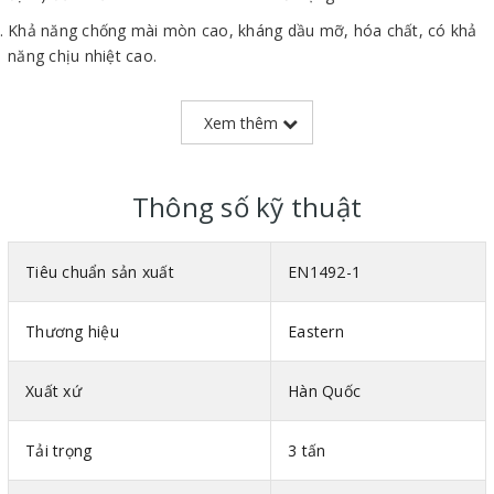
Khả năng chống mài mòn cao, kháng dầu mỡ, hóa chất, có khả
năng chịu nhiệt cao.
Trọng lượng nhẹ giúp dễ thao tác, di chuyển trên công trường.
Xem thêm
Có độ nhám trên bề mặt giúp chống trơn, trượt cực tốt.
Thông số kỹ thuật
Tiêu chuẩn sản xuất
EN1492-1
Thương hiệu
Eastern
Xuất xứ
Hàn Quốc
Tải trọng
3 tấn