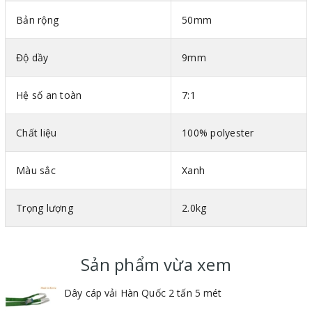
Bản rộng
50mm
Thông số kỹ thuật cáp vải bản dẹt 2 đầu mắt Hàn Quốc
Mã màu theo tiêu chuẩn DIN-EN 1492-1
Độ dầy
9mm
Bản rộng : Mỗi 25mm ứng với tải trọng 1 tấn
Vật liệu : 100% polyester
Hệ số an toàn
7:1
Hệ số an toàn : 7:1
Chất liệu
100% polyester
Màu sắc
Xanh
Trọng lượng
2.0kg
Sản phẩm vừa xem
Dây cáp vải Hàn Quốc 2 tấn 5 mét