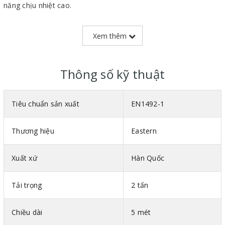
năng chịu nhiệt cao.
Trọng lượng nhẹ giúp dễ thao tác, di chuyển trên công trường.
Xem thêm
Có độ nhám trên bề mặt giúp chống trơn, trượt cực tốt.
Thông số kỹ thuật
Tiêu chuẩn sản xuất
EN1492-1
Thương hiệu
Eastern
Xuất xứ
Hàn Quốc
Tải trọng
2 tấn
Chiều dài
5 mét
Hình ảnh cáp vải bản dẹt 2 đầu mắt Eastern Hàn Quốc