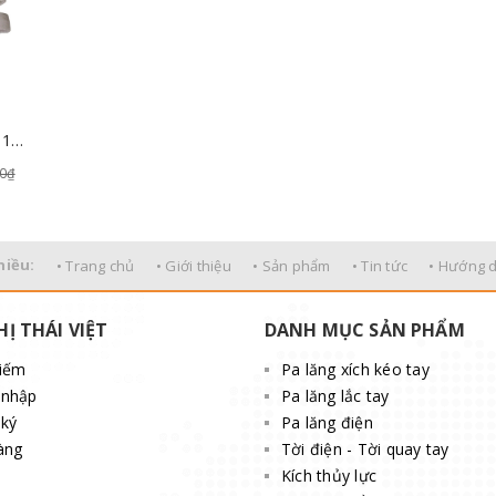
Dây cáp vải Hàn Quốc 12 tấn 15 mét
00₫
hiều:
• Trang chủ
• Giới thiệu
• Sản phẩm
• Tin tức
• Hướng 
HỊ THÁI VIỆT
DANH MỤC SẢN PHẨM
kiếm
Pa lăng xích kéo tay
 nhập
Pa lăng lắc tay
ký
Pa lăng điện
àng
Tời điện - Tời quay tay
Kích thủy lực