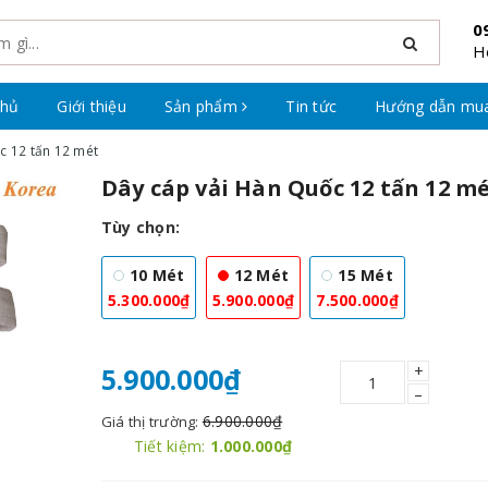
0
H
chủ
Giới thiệu
Sản phẩm
Tin tức
Hướng dẫn mu
c 12 tấn 12 mét
Dây cáp vải Hàn Quốc 12 tấn 12 m
Tùy chọn:
10 Mét
12 Mét
15 Mét
5.300.000₫
5.900.000₫
7.500.000₫
+
5.900.000₫
–
6.900.000₫
Giá thị trường:
Tiết kiệm:
1.000.000₫