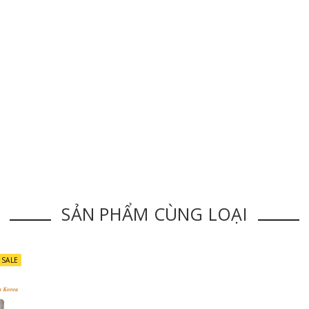
SẢN PHẨM CÙNG LOẠI
i bản dẹt 2 đầu mắt Eastern Hàn Quốc
SALE
Hàn Quốc