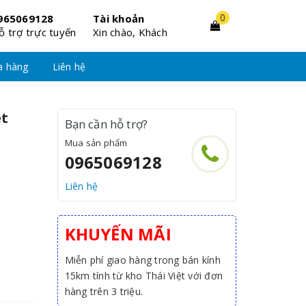
0
965069128
Tài khoản
ỗ trợ trực tuyến
Xin chào, Khách
a hàng
Liên hệ
ét
Bạn cần hỗ trợ?
Mua sản phẩm
0965069128
Liên hệ
KHUYẾN MÃI
Miễn phí giao hàng trong bán kính
15km tính từ kho Thái Việt với đơn
hàng trên 3 triệu.