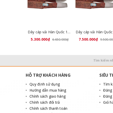
Bản rộng : Mỗi 25mm ứng với tải trọng 1 tấn
Vật liệu : 100% polyester
Hệ số an toàn : 7:1
Dây cáp vải Hàn Quốc 12 tấn 10 mét
5.300.000₫
7.500.000₫
6.650.000₫
9.500.0
Tìm kiếm n
HỖ TRỢ KHÁCH HÀNG
SIÊU T
Quy định sử dụng
Tìm 
Hướng dẫn mua hàng
Đăng
Chính sách giao hàng
Đăng 
Chính sách đổi trả
Giỏ h
Chính sách thanh toán