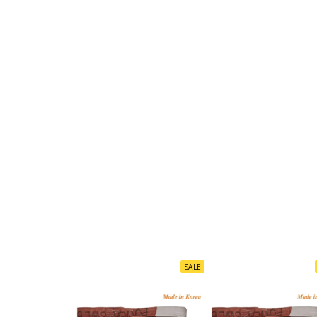
Hình ảnh cáp vả
SALE
Thông số kỹ thuật cáp vải bản dẹt 2 đầu mắt 
Mã màu theo tiêu chuẩn DIN-EN 1492-1