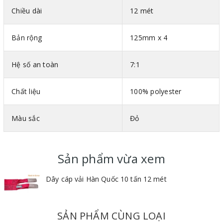
Chiều dài
12 mét
Hình ảnh cáp vải bản dẹt 2 đầu mắt Eastern Hàn Quốc
Bản rộng
125mm x 4
Thông số kỹ thuật cáp vải bản dẹt 2 đầu mắt Hàn Quốc
Mã màu theo tiêu chuẩn DIN-EN 1492-1
Hệ số an toàn
7:1
Bản rộng : Mỗi 25mm ứng với tải trọng 1 tấn
Vật liệu : 100% polyester
Chất liệu
100% polyester
Hệ số an toàn : 7:1
Màu sắc
Đỏ
Sản phẩm vừa xem
Dây cáp vải Hàn Quốc 10 tấn 12 mét
SẢN PHẨM CÙNG LOẠI