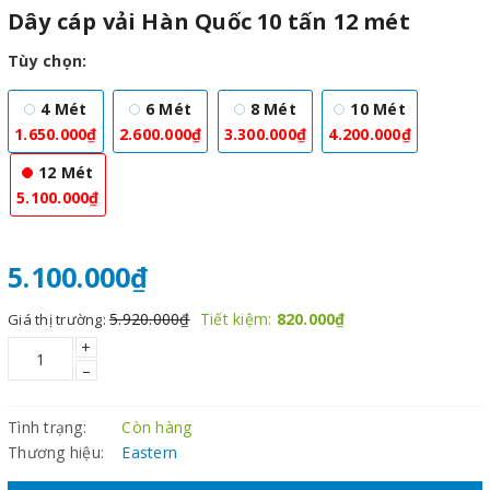
Dây cáp vải Hàn Quốc 10 tấn 12 mét
Tùy chọn:
4 Mét
6 Mét
8 Mét
10 Mét
1.650.000₫
2.600.000₫
3.300.000₫
4.200.000₫
12 Mét
5.100.000₫
5.100.000₫
5.920.000₫
Tiết kiệm:
820.000₫
Giá thị trường:
+
–
Tình trạng:
Còn hàng
Thương hiệu:
Eastern