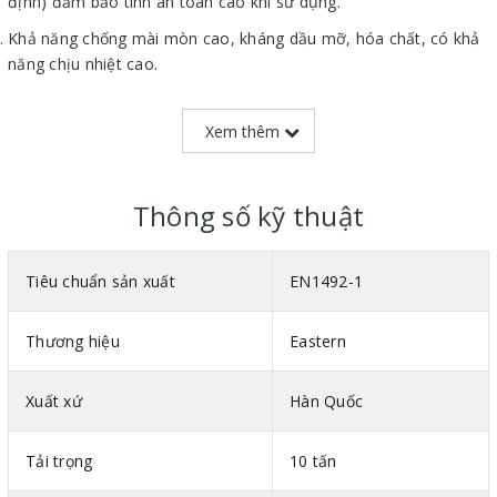
định) đảm bảo tính an toàn cao khi sử dụng.
Khả năng chống mài mòn cao, kháng dầu mỡ, hóa chất, có khả
năng chịu nhiệt cao.
Trọng lượng nhẹ giúp dễ thao tác, di chuyển trên công trường.
Xem thêm
Có độ nhám trên bề mặt giúp chống trơn, trượt cực tốt.
Thông số kỹ thuật
Tiêu chuẩn sản xuất
EN1492-1
Thương hiệu
Eastern
Xuất xứ
Hàn Quốc
Tải trọng
10 tấn