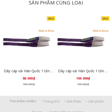
SẢN PHẨM CÙNG LOẠI
SALE
SALE
Dây cáp vải Hàn Quốc 1 tấn 1 mét
Dây cáp vải Hàn Quốc 1 tấn 2 mét
80.000₫
100.000₫
100.000₫
130.000₫
Tìm kiếm nhiều:
• Trang chủ
• Giới thiệu
• Sản phẩm
• Tin tức
• Hướng dẫn mua hàng