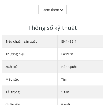
Trọng lượng nhẹ giúp dễ thao tác, di chuyển trên công trường.
Xem thêm
Có độ nhám trên bề mặt giúp chống trơn, trượt cực tốt.
Thông số kỹ thuật
Tiêu chuẩn sản xuất
EN1492-1
Thương hiệu
Eastern
Xuất xứ
Hàn Quốc
Màu sắc
Tím
Tải trọng
1 tấn
Hình ảnh cáp vải bản dẹt 2 đầu mắt Eastern Hàn Quốc
Chiều dài
5 mét