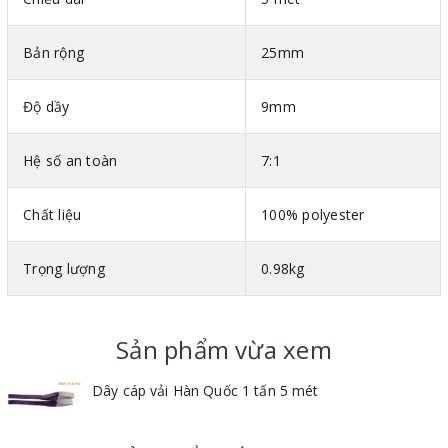
Thông số kỹ thuật cáp vải bản dẹt 2 đầu mắt Hàn Quốc
Mã màu theo tiêu chuẩn DIN-EN 1492-1
Bản rộng
25mm
Bản rộng : Mỗi 25mm ứng với tải trọng 1 tấn
Vật liệu : 100% polyester
Độ dầy
9mm
Hệ số an toàn : 7:1
Hệ số an toàn
7:1
Chất liệu
100% polyester
Trọng lượng
0.98kg
Sản phẩm vừa xem
Dây cáp vải Hàn Quốc 1 tấn 5 mét