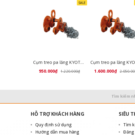
SALE
Cụm treo pa lăng KYOTO 1 tấn x 3 mét GCL-A1
950.000₫
1.600.000₫
1.220.000₫
2.050.0
Tìm kiếm n
HỖ TRỢ KHÁCH HÀNG
SIÊU T
Quy định sử dụng
Tìm 
Hướng dẫn mua hàng
Đăng