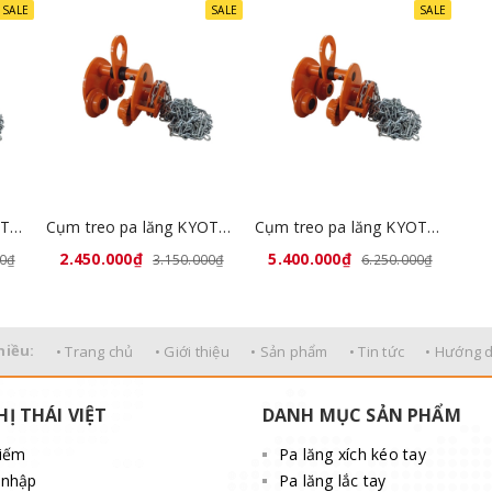
SALE
SALE
SALE
Cụm treo pa lăng KYOTO 3 tấn x 3 mét GCL-A3
Cụm treo pa lăng KYOTO 5 tấn x 3 mét GCL-A5
Cụm treo pa lăng KYOTO 10 tấn x 3 mét GCL-A10
2.450.000₫
5.400.000₫
00₫
3.150.000₫
6.250.000₫
hiều:
• Trang chủ
• Giới thiệu
• Sản phẩm
• Tin tức
• Hướng 
HỊ THÁI VIỆT
DANH MỤC SẢN PHẨM
kiếm
Pa lăng xích kéo tay
 nhập
Pa lăng lắc tay