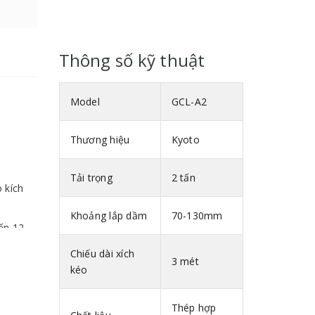
Thông số kỹ thuật
Model
GCL-A2
Thương hiệu
Kyoto
Tải trọng
2 tấn
 kích
Khoảng lắp dầm
70-130mm
ến 12
Chiếu dài xích
3 mét
kéo
Thép hợp