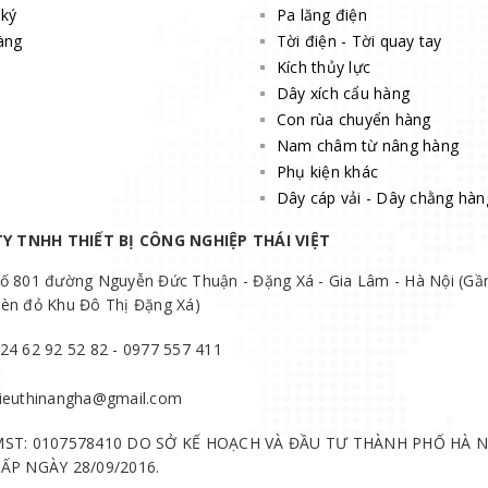
ký
Pa lăng điện
àng
Tời điện - Tời quay tay
Kích thủy lực
Dây xích cẩu hàng
Con rùa chuyển hàng
Nam châm từ nâng hàng
Phụ kiện khác
Dây cáp vải - Dây chằng hàn
Y TNHH THIẾT BỊ CÔNG NGHIỆP THÁI VIỆT
ố 801 đường Nguyễn Đức Thuận - Đặng Xá - Gia Lâm - Hà Nội (Gầ
èn đỏ Khu Đô Thị Đặng Xá)
24 62 92 52 82 - 0977 557 411
ieuthinangha@gmail.com
ST: 0107578410 DO SỞ KẾ HOẠCH VÀ ĐẦU TƯ THÀNH PHỐ HÀ N
ẤP NGÀY 28/09/2016.