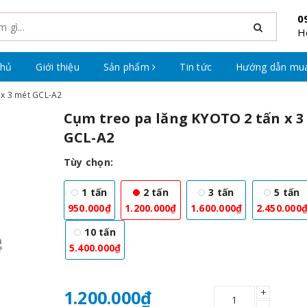
0
H
chủ
Giới thiệu
Sản phẩm
Tin tức
Hướng dẫn mu
 x 3 mét GCL-A2
Cụm treo pa lăng KYOTO 2 tấn x 3
GCL-A2
Tùy chọn:
1 tấn
2 tấn
3 tấn
5 tấn
950.000₫
1.200.000₫
1.600.000₫
2.450.000
10 tấn
5.400.000₫
+
1.200.000₫
–