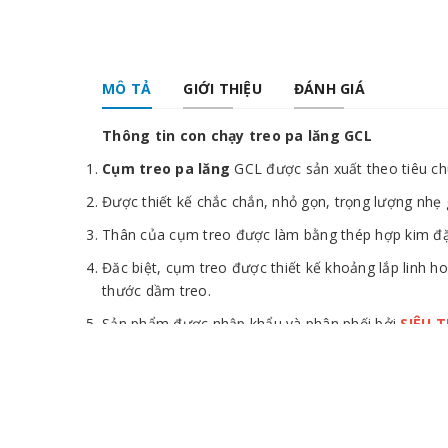
MÔ TẢ
GIỚI THIỆU
ĐÁNH GIÁ
Thông tin con chạy treo pa lăng GCL
Cụm treo pa lăng
GCL được sản xuất theo tiêu chu
Được thiết kế chắc chắn, nhỏ gọn, trọng lượng nhẹ 
Thân của cụm treo được làm bằng thép hợp kim đặc 
Đăc biệt, cụm treo được thiết kế khoảng lắp linh h
thước dầm treo.
Sản phẩm được nhập khẩu và phân phối bởi
SIÊU 
tháng.