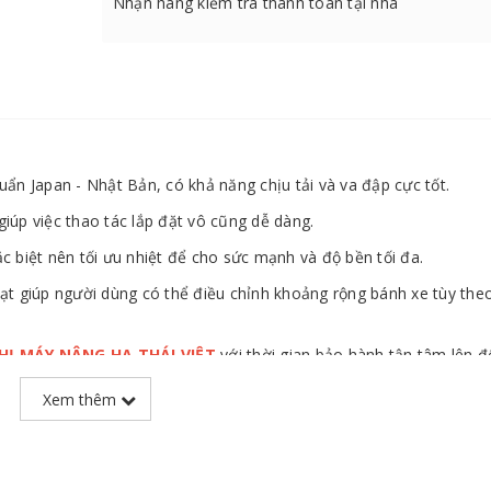
Nhận hàng kiểm tra thanh toán tại nhà
ẩn Japan - Nhật Bản, có khả năng chịu tải và va đập cực tốt.
giúp việc thao tác lắp đặt vô cũng dễ dàng.
biệt nên tối ưu nhiệt để cho sức mạnh và độ bền tối đa.
oạt giúp người dùng có thể điều chỉnh khoảng rộng bánh xe tùy theo
THỊ MÁY NÂNG HẠ THÁI VIỆT
với thời gian bảo hành tận tâm lên đ
Xem thêm