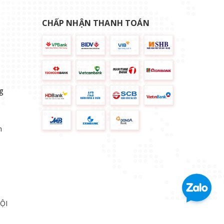
CHẤP NHẬN THANH TOÁN
g
n
ỘI