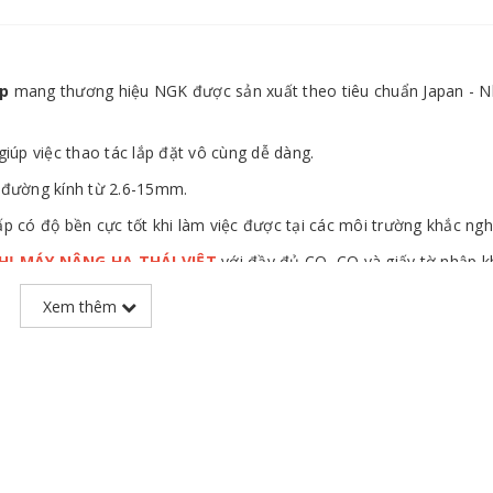
áp
mang thương hiệu NGK được sản xuất theo tiêu chuẩn Japan - N
giúp việc thao tác lắp đặt vô cùng dễ dàng.
 đường kính từ 2.6-15mm.
p có độ bền cực tốt khi làm việc được tại các môi trường khắc nghi
THỊ MÁY NÂNG HẠ THÁI VIỆT
với đầy đủ CO, CQ và giấy tờ nhập k
Xem thêm