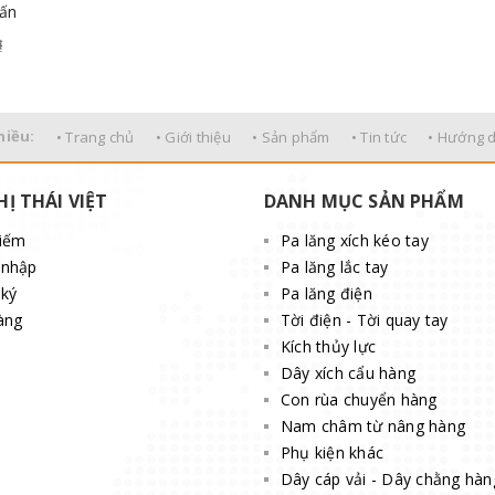
tấn
₫
hiều:
• Trang chủ
• Giới thiệu
• Sản phẩm
• Tin tức
• Hướng 
HỊ THÁI VIỆT
DANH MỤC SẢN PHẨM
kiếm
Pa lăng xích kéo tay
 nhập
Pa lăng lắc tay
ký
Pa lăng điện
àng
Tời điện - Tời quay tay
Kích thủy lực
Dây xích cẩu hàng
Con rùa chuyển hàng
Nam châm từ nâng hàng
Phụ kiện khác
Dây cáp vải - Dây chằng hàn