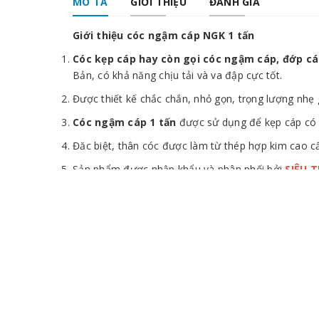
MÔ TẢ
GIỚI THIỆU
ĐÁNH GIÁ
Giới thiệu cóc ngậm cáp NGK 1 tấn
Cóc kẹp cáp hay còn gọi cóc ngậm cáp, đớp c
Bản, có khả năng chịu tải và va đập cực tốt.
Được thiết kế chắc chắn, nhỏ gọn, trọng lượng nhẹ 
Cóc ngậm cáp 1 tấn
được sử dụng để kẹp cáp có
Đăc biệt, thân cóc được làm từ thép hợp kim cao cấ
Sản phẩm được nhập khẩu và phân phối bởi
SIÊU 