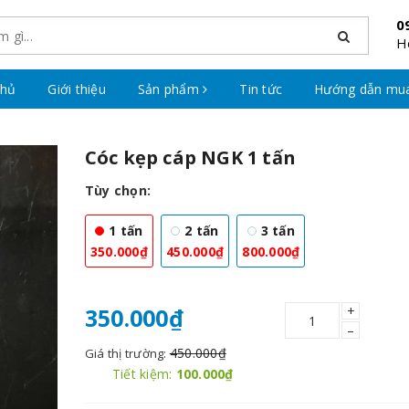
0
H
chủ
Giới thiệu
Sản phẩm
Tin tức
Hướng dẫn mu
Cóc kẹp cáp NGK 1 tấn
Tùy chọn:
1 tấn
2 tấn
3 tấn
350.000₫
450.000₫
800.000₫
+
350.000₫
–
450.000₫
Giá thị trường:
Tiết kiệm:
100.000₫