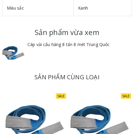
Màu sắc
Xanh
Bản rộng : Mỗi 25mm ứng với tải trọng 1 tấn
Vật liệu : 100% polyester
Hệ số an toàn : 5:1
Sản phẩm vừa xem
Cáp vải cẩu hàng 8 tấn 8 mét Trung Quốc
SẢN PHẨM CÙNG LOẠI
SALE
SALE