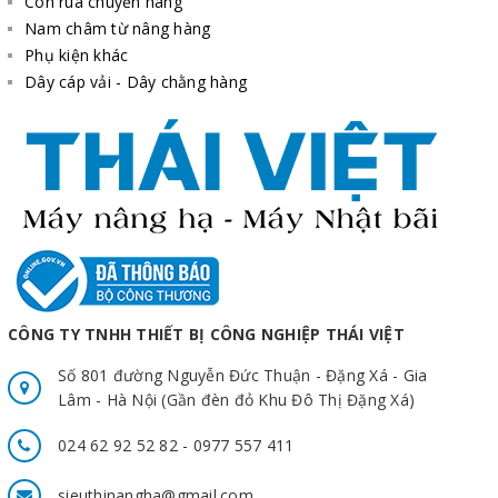
Con rùa chuyển hàng
Nam châm từ nâng hàng
Phụ kiện khác
Dây cáp vải - Dây chằng hàng
CÔNG TY TNHH THIẾT BỊ CÔNG NGHIỆP THÁI VIỆT
Số 801 đường Nguyễn Đức Thuận - Đặng Xá - Gia
Lâm - Hà Nội (Gần đèn đỏ Khu Đô Thị Đặng Xá)
024 62 92 52 82 - 0977 557 411
sieuthinangha@gmail.com