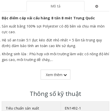
Mô tả
Đặc điểm cáp vải cẩu hàng 8 tấn 8 mét Trung Quốc
Sản xuất bằng 100% sợi Polyester có độ bền và chịu mài mòn
cực cao.
Hệ số an toàn 5:1 (lực kéo đứt nhỏ nhất = 5 lần tải trọng quy
định) đảm bảo tính an toàn cao khi sử dụng.
Không sinh lửa : Phù hợp với môi trường làm việc có nồng độ khí
gas cao, môi trường dễ cháy,...
Trọng lượng nhẹ giúp dễ thao tác, di chuyển trên công trường.
Xem thêm
Bề mặt mềm mịn không gây trầy xước, biến dạng hàng hóa khi
sử dụng.
Cáp vải 8 tấn
có thể đạt tải trọng lên đến 200% nếu dùng cáp
Thông số kỹ thuật
vải theo phương thức cẩu chữ U.
Tiêu chuẩn sản xuất
EN1492-1