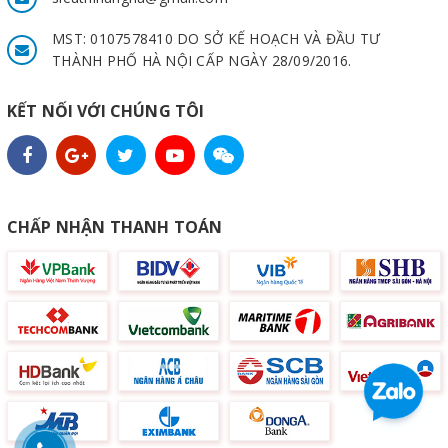
MST: 0107578410 DO SỞ KẾ HOẠCH VÀ ĐẦU TƯ
THÀNH PHỐ HÀ NỘI CẤP NGÀY 28/09/2016.
KẾT NỐI VỚI CHÚNG TÔI
CHẤP NHẬN THANH TOÁN