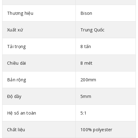
Thương hiệu
Bison
Xuất xứ
Trung Quốc
Tải trọng
8 tấn
Chiều dài
8 mét
Bản rộng
200mm
Độ dầy
5mm
Hình ảnh cáp vải cẩu hàng bản dẹt 2 đầu mắt Bison
Hệ số an toàn
5:1
Trung Quốc
Thông số kỹ thuật cáp vải bản dẹt Trung Quốc
Chất liệu
100% polyester
Mã màu theo tiêu chuẩn DIN-EN 1492-1