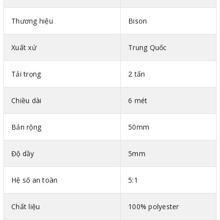
Thương hiệu
Bison
Xuất xứ
Trung Quốc
Tải trọng
2 tấn
Chiều dài
6 mét
Bản rộng
50mm
Độ dầy
5mm
Hình ảnh cáp vải cẩu hàng bản dẹt 2 đầu mắt Uni
Hệ số an toàn
5:1
power Trung Quốc
Thông số kỹ thuật cáp vải bản dẹt Trung Quốc
Chất liệu
100% polyester
Mã màu theo tiêu chuẩn DIN-EN 1492-1