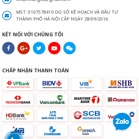
MST: 0107578410 DO SỞ KẾ HOẠCH VÀ ĐẦU TƯ
THÀNH PHỐ HÀ NỘI CẤP NGÀY 28/09/2016.
KẾT NỐI VỚI CHÚNG TÔI
CHẤP NHẬN THANH TOÁN