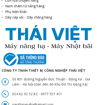
Con rùa chuyển hàng
Nam châm từ nâng hàng
Phụ kiện khác
Dây cáp vải - Dây chằng hàng
CÔNG TY TNHH THIẾT BỊ CÔNG NGHIỆP THÁI VIỆT
Số 801 đường Nguyễn Đức Thuận - Đặng Xá - Gia
Lâm - Hà Nội (Gần đèn đỏ Khu Đô Thị Đặng Xá)
024 62 92 52 82 - 0977 557 411
sieuthinangha@gmail.com