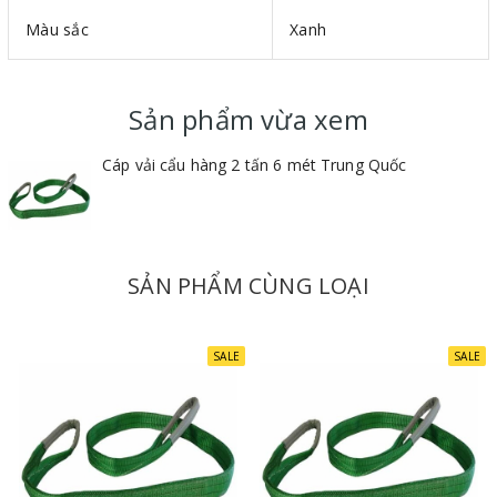
Màu sắc
Xanh
Bản rộng : Mỗi 25mm ứng với tải trọng 1 tấn
Vật liệu : 100% polyester
Hệ số an toàn : 5:1
Sản phẩm vừa xem
Cáp vải cẩu hàng 2 tấn 6 mét Trung Quốc
SẢN PHẨM CÙNG LOẠI
SALE
SALE