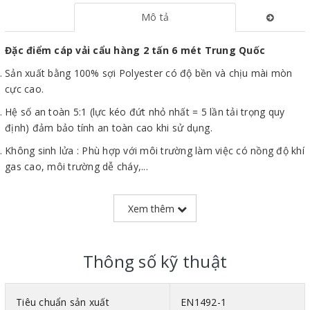
Mô tả
Đặc điểm cáp vải cẩu hàng 2 tấn 6 mét Trung Quốc
Sản xuất bằng 100% sợi Polyester có độ bền và chịu mài mòn
cực cao.
Hệ số an toàn 5:1 (lực kéo đứt nhỏ nhất = 5 lần tải trọng quy
định) đảm bảo tính an toàn cao khi sử dụng.
Không sinh lửa : Phù hợp với môi trường làm việc có nồng độ khí
gas cao, môi trường dễ cháy,...
Trọng lượng nhẹ giúp dễ thao tác, di chuyển trên công trường.
Xem thêm
Bề mặt mềm mịn không gây trầy xước, biến dạng hàng hóa khi
sử dụng.
Cáp vải 2 tấn
có thể đạt tải trọng lên đến 200% nếu dùng cáp
Thông số kỹ thuật
vải theo phương thức cẩu chữ U.
Tiêu chuẩn sản xuất
EN1492-1