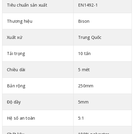
Tiêu chuẩn sản xuất
EN1492-1
Thương hiệu
Bison
Xuất xứ
Trung Quốc
Tải trọng
10 tấn
Chiều dài
5 mét
Bản rộng
250mm
Độ dầy
5mm
Hình ảnh cáp vải cẩu hàng bản dẹt 2 đầu mắt Bison
Hệ số an toàn
5:1
Trung Quốc
Thông số kỹ thuật cáp vải bản dẹt Trung Quốc