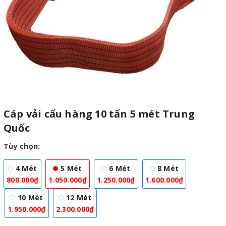
Cáp vải cẩu hàng 10 tấn 5 mét Trung
Quốc
Tùy chọn:
4 Mét
5 Mét
6 Mét
8 Mét
800.000₫
1.050.000₫
1.250.000₫
1.600.000₫
10 Mét
12 Mét
1.950.000₫
2.300.000₫