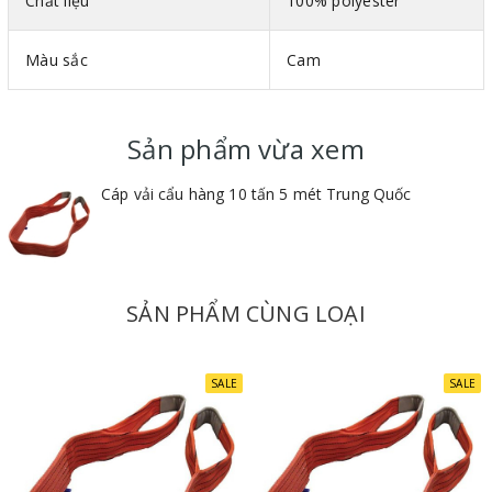
Chất liệu
100% polyester
Mã màu theo tiêu chuẩn DIN-EN 1492-1
Màu sắc
Cam
Bản rộng : Mỗi 25mm ứng với tải trọng 1 tấn
Vật liệu : 100% polyester
Hệ số an toàn : 5:1
Sản phẩm vừa xem
Cáp vải cẩu hàng 10 tấn 5 mét Trung Quốc
SẢN PHẨM CÙNG LOẠI
SALE
SALE