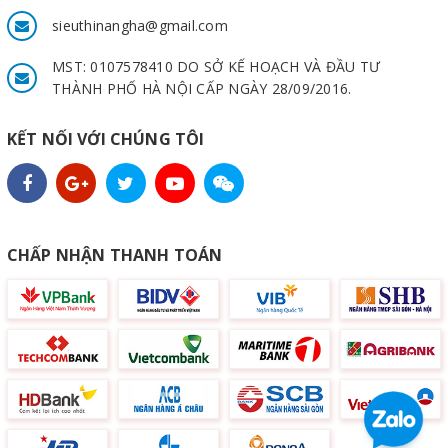
sieuthinangha@gmail.com
MST: 0107578410 DO SỞ KẾ HOẠCH VÀ ĐẦU TƯ
THÀNH PHỐ HÀ NỘI CẤP NGÀY 28/09/2016.
KẾT NỐI VỚI CHÚNG TÔI
CHẤP NHẬN THANH TOÁN