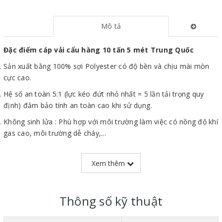
Mô tả
Đặc điểm cáp vải cẩu hàng 10 tấn 5 mét Trung Quốc
Sản xuất bằng 100% sợi Polyester có độ bền và chịu mài mòn
cực cao.
Hệ số an toàn 5:1 (lực kéo đứt nhỏ nhất = 5 lần tải trọng quy
định) đảm bảo tính an toàn cao khi sử dụng.
Không sinh lửa : Phù hợp với môi trường làm việc có nồng độ khí
gas cao, môi trường dễ cháy,...
Trọng lượng nhẹ giúp dễ thao tác, di chuyển trên công trường.
Xem thêm
Bề mặt mềm mịn không gây trầy xước, biến dạng hàng hóa khi
sử dụng.
Cáp vải 10 tấn
có thể đạt tải trọng lên đến 200% nếu dùng cáp
Thông số kỹ thuật
vải theo phương thức cẩu chữ U.