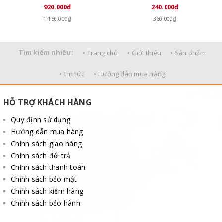
920.000₫
240.000₫
1.150.000₫
360.000₫
Tìm kiếm nhiều:
• Trang chủ
• Giới thiệu
• Sản phẩm
• Tin tức
• Hướng dẫn mua hàng
HỖ TRỢ KHÁCH HÀNG
Quy định sử dụng
Hướng dẫn mua hàng
Chính sách giao hàng
Chính sách đổi trả
Để nhận được báo giá chính xác về xích cẩu hàng
Chính sách thanh toán
2 nhánh Quý Khách cần cung cấp thông tin gì?
Chính sách bảo mật
Chính sách kiểm hàng
Tải trọng của bộ xích cẩu(tấn).
Chính sách bảo hành
Chiều dài mỗi nhánh(mét).