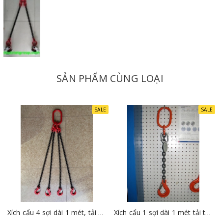
SẢN PHẨM CÙNG LOẠI
Làm thế nào để đặt mua xích cẩu hàng 2 nhánh đạt tiêu
chuẩn an toàn?
SALE
SALE
Để mua được
bộ xích cẩu hàng 2 nhánh
đạt tiêu chuẩn an
toàn, Quý Khách tham khảo bảng thông số góc cẩu an toàn cho
chùm xích cẩu
ở dưới đây.
Xích cẩu 4 sợi dài 1 mét, tải trọng 2 tấn SLX040106
Xích cẩu 1 sợi dài 1 mét tải trọng 1 tấn SLX010106