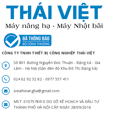
CÔNG TY TNHH THIẾT BỊ CÔNG NGHIỆP THÁI VIỆT
Số 801 đường Nguyễn Đức Thuận - Đặng Xá - Gia
Lâm - Hà Nội (Gần đèn đỏ Khu Đô Thị Đặng Xá)
024 62 92 52 82 - 0977 557 411
sieuthinangha@gmail.com
MST: 0107578410 DO SỞ KẾ HOẠCH VÀ ĐẦU TƯ
THÀNH PHỐ HÀ NỘI CẤP NGÀY 28/09/2016.