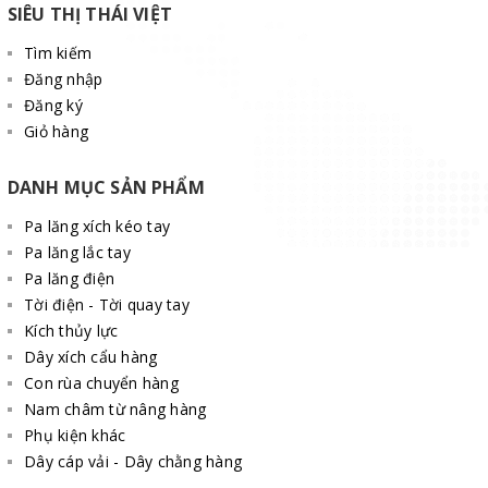
Góc cẩu khi sử dụng.
SIÊU THỊ THÁI VIỆT
Yêu cầu khác(nếu có).
Tìm kiếm
Đăng nhập
Đăng ký
Giỏ hàng
DANH MỤC SẢN PHẨM
Pa lăng xích kéo tay
Pa lăng lắc tay
Pa lăng điện
Tời điện - Tời quay tay
Kích thủy lực
Dây xích cẩu hàng
Con rùa chuyển hàng
Nam châm từ nâng hàng
Phụ kiện khác
Dây cáp vải - Dây chằng hàng